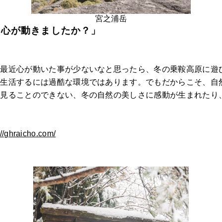
宮之浦岳
つ心が動きましたか？」
で最近心が動いた事が少ないなと思ったら、冬の乗鞍高原に遊
く生活するには過酷な環境ではあります。でもだからこそ、自
段見ることのできない、冬の自然の美しさに感動が生まれたり
://ghraicho.com/