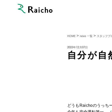
>
>
HOME
news 一覧
スタッフブ
2023年12月07日
自分が自
どうもRaichoのう
今年も安全運転第一。（