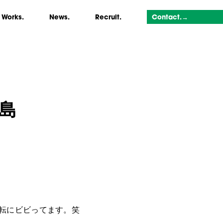
Works.
News.
Recruit.
Contact.→
久島
の運転にビビってます。笑