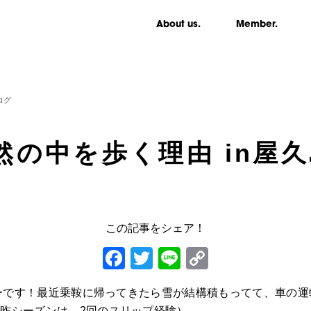
About us.
Member.
ログ
然の中を歩く理由 in屋
この記事をシェア！
Facebook
Twitter
Line
Copy
Link
っちーです！最近乗鞍に帰ってきたら雪が結構積もってて、車
昨シーズンは、2回のスリップ経験）