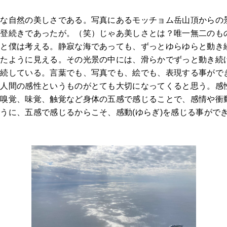
的な自然の美しさである。写真にあるモッチョム岳山頂からの
急登続きであったが。（笑）じゃあ美しさとは？唯一無二のも
ると僕は考える。静寂な海であっても、ずっとゆらゆらと動き
いたように見える。その光景の中には、滑らかでずっと動き続
連続している。言葉でも、写真でも、絵でも、表現する事がで
、人間の感性というものがとても大切になってくると思う。感
、嗅覚、味覚、触覚など身体の五感で感じることで、感情や衝
うに、五感で感じるからこそ、感動(ゆらぎ)を感じる事がで