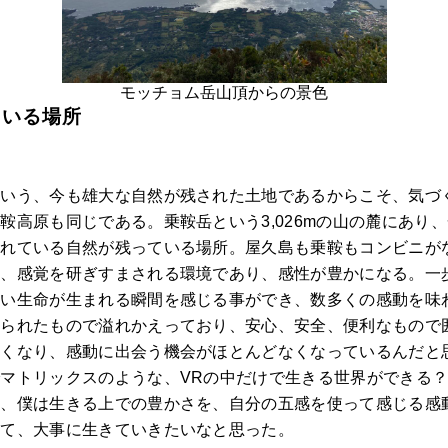
モッチョム岳山頂からの景色
ている場所
という、今も雄大な自然が残された土地であるからこそ、気づ
鞍高原も同じである。乗鞍岳という3,026mの山の麓にあり
されている自然が残っている場所。屋久島も乗鞍もコンビニが
そ、感覚を研ぎすまされる環境であり、感性が豊かになる。一
しい生命が生まれる瞬間を感じる事ができ、数多くの感動を味
作られたもので溢れかえっており、安心、安全、便利なもので
多くなり、感動に出会う機会がほとんどなくなっているんだと
マトリックスのような、VRの中だけで生きる世界ができる
代、僕は生きる上での豊かさを、自分の五感を使って感じる感
して、大事に生きていきたいなと思った。