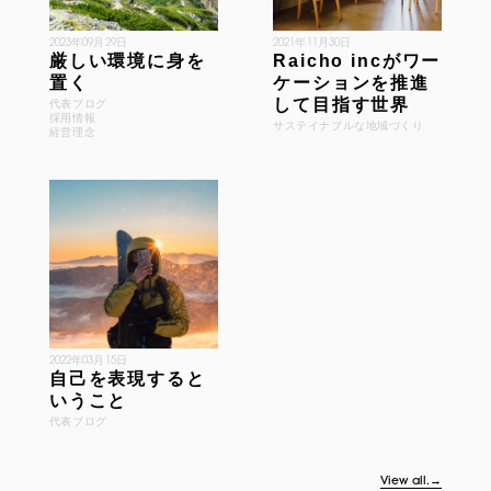
2023年09月29日
2021年11月30日
厳しい環境に身を
Raicho incがワー
置く
ケーションを推進
して目指す世界
代表ブログ
採用情報
サステイナブルな地域づくり
経営理念
2022年03月15日
自己を表現すると
いうこと
代表ブログ
View all.→